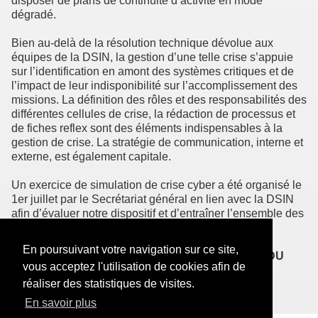
disposer de plans de continuité d’activité en mode
dégradé.
Bien au-delà de la résolution technique dévolue aux
équipes de la DSIN, la gestion d’une telle crise s’appuie
sur l’identification en amont des systèmes critiques et de
l’impact de leur indisponibilité sur l’accomplissement des
missions. La définition des rôles et des responsabilités des
différentes cellules de crise, la rédaction de processus et
de fiches reflex sont des éléments indispensables à la
gestion de crise. La stratégie de communication, interne et
externe, est également capitale.
Un exercice de simulation de crise cyber a été organisé le
1er juillet par le Secrétariat général en lien avec la DSIN
afin d’évaluer notre dispositif et d’entraîner l’ensemble des
directions. »
En poursuivant votre navigation sur ce site,
OLIVIER THEURÉ, RESPONSABLE SÉCURITÉ DU
vous acceptez l'utilisation de cookies afin de
SYSTÈME D’INFORMATION (DSIN)
réaliser des statistiques de visites.
En savoir plus