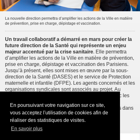
La nouvelle direction permettra d’amplifier les actions de la Ville en matière
de prévention, prise en charge, dépistage et vaccination.
Un travail collaboratif a démarré en mars pour créer la
future direction de la Santé qui représente un enjeu
majeur accentué par la crise sanitaire
. Elle permettra
d’amplifier les actions de la Ville en matière de prévention,
prise en charge, dépistage et vaccination des Parisiens.
Jusqu’à présent, elles sont mises en œuvre par la sous-
direction de la Santé (DASES) et le service de Protection
maternelle et infantile (DFPE). Les agents concernés et les
organisations syndicales sont associés au projet. Au
programme des prochains mois : des entretiens avec les
cadres, des groupes de travail pour approfondir les
En poursuivant votre navigation sur ce site,
objectifs généraux, un tour des expériences réussies dans
vous acceptez l'utilisation de cookies afin de
d’autres collectivités…
réaliser des statistiques de visites.
En savoir plus