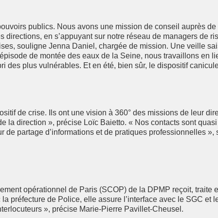
 pouvoirs publics. Nous avons une mission de conseil auprès de l
es directions, en s’appuyant sur notre réseau de managers de ris
rises, souligne Jenna Daniel, chargée de mission. Une veille sai
 épisode de montée des eaux de la Seine, nous travaillons en li
i des plus vulnérables. Et en été, bien sûr, le dispositif canic
itif de crise. Ils ont une vision à 360° des missions de leur di
de la direction », précise Loïc Baietto. « Nos contacts sont qua
ur de partage d’informations et de pratiques professionnelles »,
ement opérationnel de Paris (SCOP) de la DPMP reçoit, traite et
 préfecture de Police, elle assure l’interface avec le SGC et le
terlocuteurs », précise Marie-Pierre Pavillet-Cheusel.