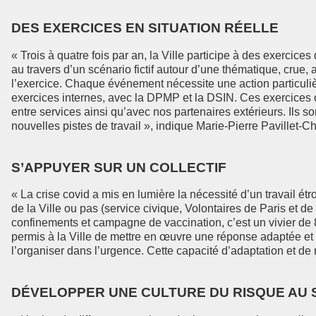
DES EXERCICES EN SITUATION RÉELLE
« Trois à quatre fois par an, la Ville participe à des exercice
au travers d’un scénario fictif autour d’une thématique, crue, a
l’exercice. Chaque événement nécessite une action particulièr
exercices internes, avec la DPMP et la DSIN. Ces exercices ont
entre services ainsi qu’avec nos partenaires extérieurs. Ils s
nouvelles pistes de travail », indique Marie-Pierre Pavillet-C
S’APPUYER SUR UN COLLECTIF
« La crise covid a mis en lumière la nécessité d’un travail ét
de la Ville ou pas (service civique, Volontaires de Paris et d
confinements et campagne de vaccination, c’est un vivier de 8
permis à la Ville de mettre en œuvre une réponse adaptée et e
l’organiser dans l’urgence. Cette capacité d’adaptation et de r
DÉVELOPPER UNE CULTURE DU RISQUE AU S