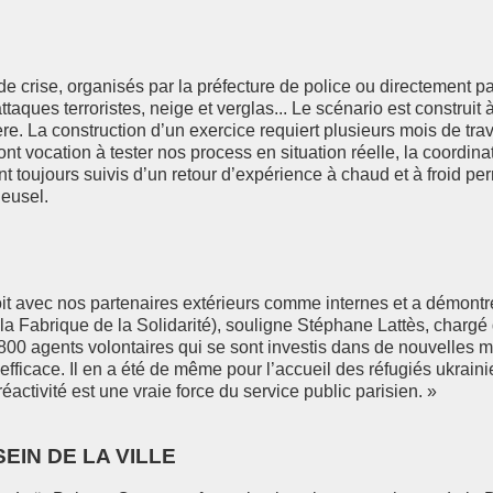
s de crise, organisés par la préfecture de police ou directement 
ttaques terroristes, neige et verglas... Le scénario est construit
e. La construction d’un exercice requiert plusieurs mois de tra
 vocation à tester nos process en situation réelle, la coordinat
ont toujours suivis d’un retour d’expérience à chaud et à froid pe
heusel.
roit avec nos partenaires extérieurs comme internes et a démontré
e la Fabrique de la Solidarité), souligne Stéphane Lattès, chargé 
00 agents volontaires qui se sont investis dans de nouvelles mis
fficace. Il en a été de même pour l’accueil des réfugiés ukrain
éactivité est une vraie force du service public parisien. »
EIN DE LA VILLE