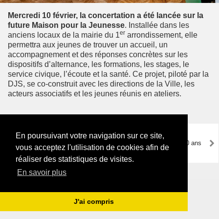
Mercredi 10 février, la concertation a été lancée sur la
future Maison pour la Jeunesse
. Installée dans les
er
anciens locaux de la mairie du 1
arrondissement, elle
permettra aux jeunes de trouver un accueil, un
accompagnement et des réponses concrètes sur les
dispositifs d’alternance, les formations, les stages, le
service civique, l’écoute et la santé. Ce projet, piloté par la
DJS, se co-construit avec les directions de la Ville, les
acteurs associatifs et les jeunes réunis en ateliers.
Nikos Aliagas expose les
En poursuivant votre navigation sur ce site,
"Parisiennes" sur les grilles
100 ans
vous acceptez l'utilisation de cookies afin de
de l'Hôtel de Ville
réaliser des statistiques de visites.
En savoir plus
J'ai compris